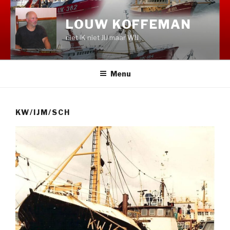
Naar
de
LOUW KOFFEMAN
inhoud
niet IK niet JIJ maar WIJ
springen
Menu
KW/IJM/SCH