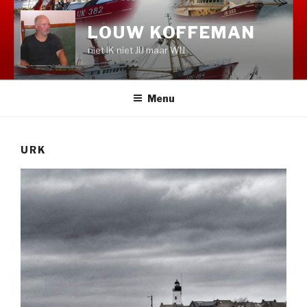
Naar
de
LOUW KOFFEMAN
inhoud
niet IK niet JIJ maar WIJ
springen
Menu
URK